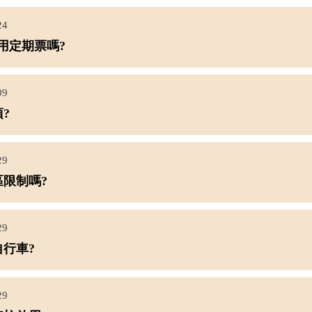
24
使用定期票嗎?
09
?
29
限制嗎?
29
行車?
29