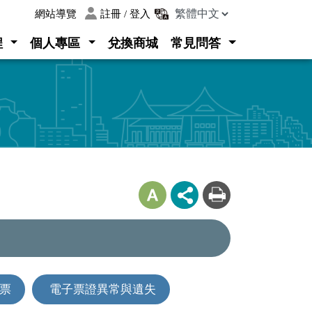
:::
網站導覽
註冊 / 登入
程
個人專區
兌換商城
常見問答
票
電子票證異常與遺失