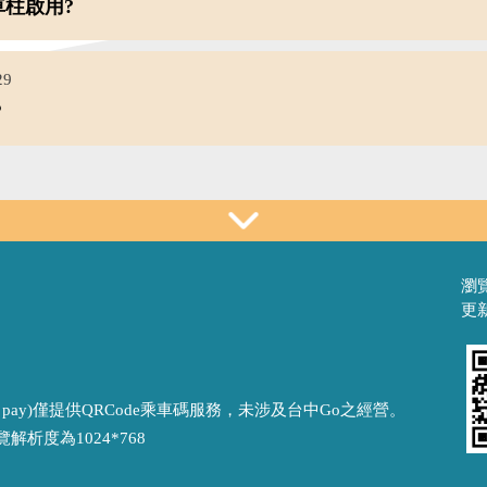
柱啟用?
29
？
瀏覽
更新
sh pay)僅提供QRCode乘車碼服務，未涉及台中Go之經營。
覽解析度為1024*768