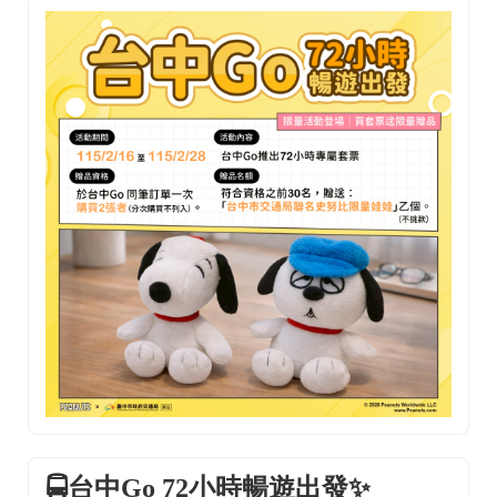
🚍台中Go 72小時暢遊出發✨