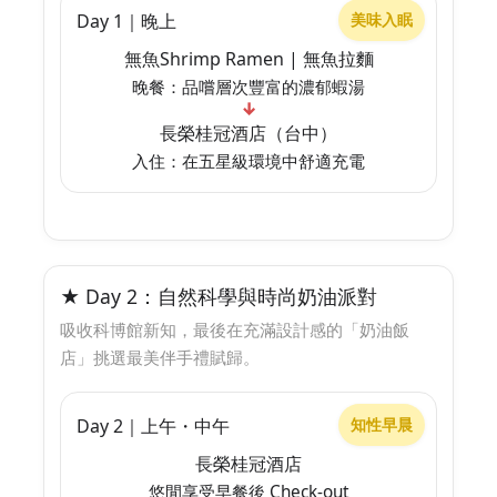
Day 1｜晚上
美味入眠
無魚Shrimp Ramen | 無魚拉麵
晚餐：品嚐層次豐富的濃郁蝦湯
↓
長榮桂冠酒店（台中）
入住：在五星級環境中舒適充電
★ Day 2：自然科學與時尚奶油派對
吸收科博館新知，最後在充滿設計感的「奶油飯
店」挑選最美伴手禮賦歸。
Day 2｜上午・中午
知性早晨
長榮桂冠酒店
悠閒享受早餐後 Check-out