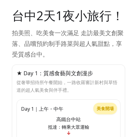
台中2天1夜小旅行！
拍美照、吃美食一次滿足 走訪最美文創聚
落、品嚐預約制手路菜與超人氣甜點，享
受質感台中。
★ Day 1：質感食藝與文創漫步
從奢華招待所午餐開始，一路收羅審計新村與草悟
道的超人氣美食與伴手禮。
Day 1｜上午・中午
美食開場
高鐵台中站
抵達：轉乘大眾運輸
↓