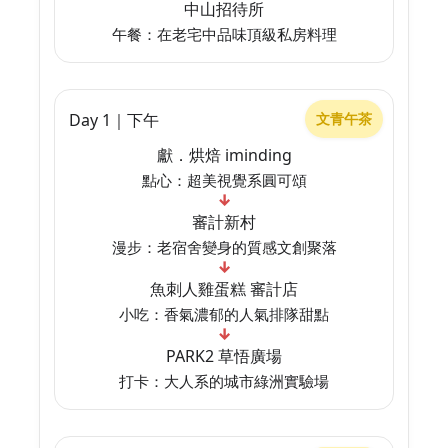
中山招待所
午餐：在老宅中品味頂級私房料理
Day 1｜下午
文青午茶
獻．烘焙 iminding
點心：超美視覺系圓可頌
↓
審計新村
漫步：老宿舍變身的質感文創聚落
↓
魚刺人雞蛋糕 審計店
小吃：香氣濃郁的人氣排隊甜點
↓
PARK2 草悟廣場
打卡：大人系的城市綠洲實驗場