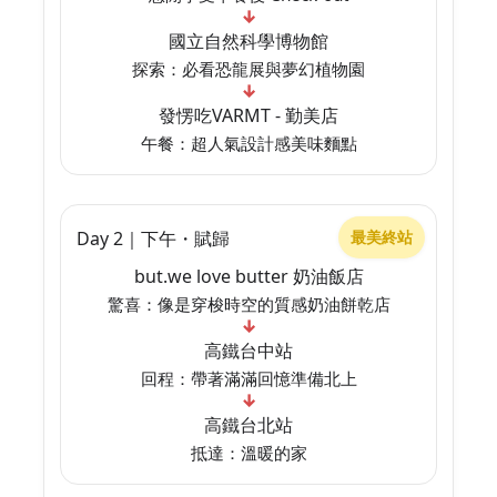
↓
國立自然科學博物館
探索：必看恐龍展與夢幻植物園
↓
發愣吃VARMT - 勤美店
午餐：超人氣設計感美味麵點
Day 2｜下午・賦歸
最美終站
but.we love butter 奶油飯店
驚喜：像是穿梭時空的質感奶油餅乾店
↓
高鐵台中站
回程：帶著滿滿回憶準備北上
↓
高鐵台北站
抵達：溫暖的家