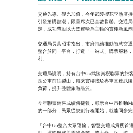
交通先導、觀光加值，今年武陵櫻花季熱度持
引發搶購熱潮，限量席次已全數售罄。交通局
定，成功帶動以大眾運輸為主軸的賞櫻新風潮
交通局長葉昭甫指出，市府持續推動智慧交通
整合於同一平台，打造「一站式」購票服務，
利。
交通局說明，持有台中Go武陵賞櫻聯票的旅客
區公車前往梨山，轉乘賞櫻接駁專車直達武陵
負荷，提升整體旅遊品質。
今年聯票銷售成績傳捷報，顯示台中市推動M
的一部分，民眾從規劃行程開始，就能同步完
「台中Go整合大眾運輸，智慧交通成賞櫻首
動、運輸服務與周邊產業，擴大食、宿、遊、