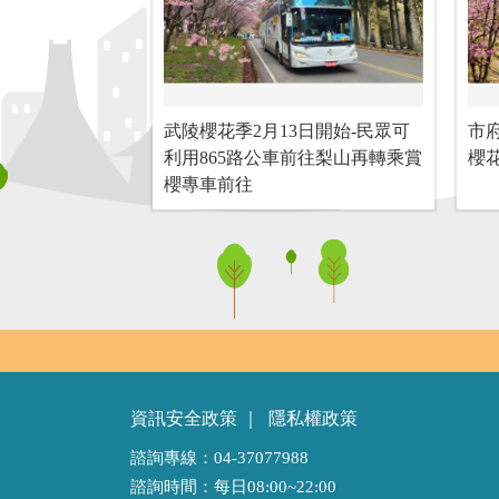
武陵櫻花季2月13日開始-民眾可
市府
利用865路公車前往梨山再轉乘賞
櫻
櫻專車前往
資訊安全政策
｜
隱私權政策
諮詢專線：04-37077988
諮詢時間：每日08:00~22:00