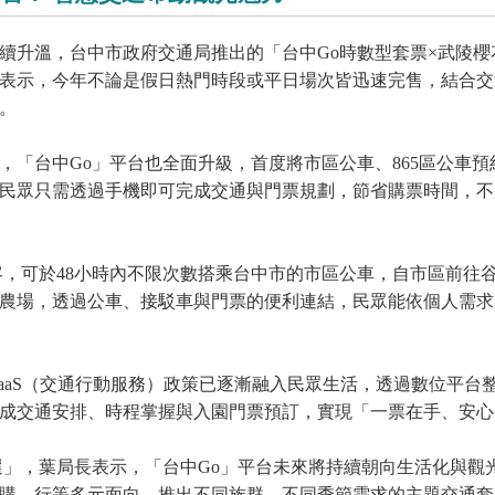
續升溫，台中市政府交通局推出的「台中Go時數型套票×武陵櫻
表示，今年不論是假日熱門時段或平日場次皆迅速完售，結合交
。
，「台中Go」平台也全面升級，首度將市區公車、865區公車
民眾只需透過手機即可完成交通與門票規劃，節省購票時間，不
，可於48小時內不限次數搭乘台中市的市區公車，自市區前往谷
農場，透過公車、接駁車與門票的便利連結，民眾能依個人需求
aaS（交通行動服務）政策已逐漸融入民眾生活，透過數位平台
成交通安排、時程掌握與入園門票預訂，實現「一票在手、安心
選」，葉局長表示，「台中Go」平台未來將持續朝向生活化與觀
購、行等多元面向，推出不同族群、不同季節需求的主題交通套