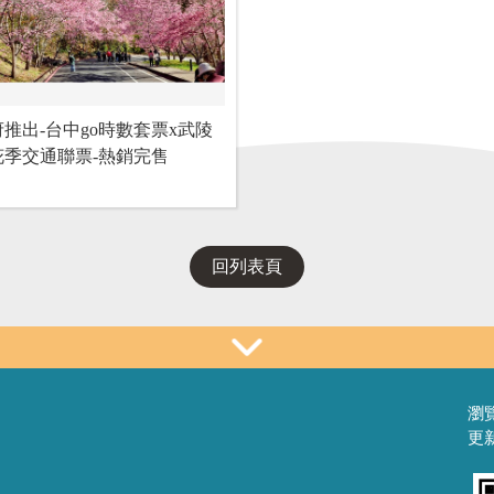
推出-台中go時數套票x武陵
花季交通聯票-熱銷完售
回列表頁
瀏覽
更新