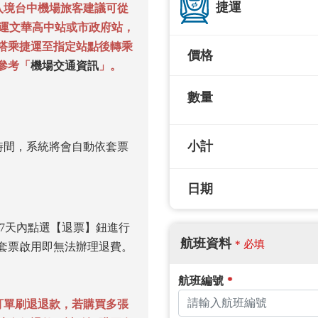
捷運
入境台中機場旅客建議可從
達捷運文華高中站或市政府站，
搭乘捷運至指定站點後轉乘
價格
參考「
機場交通資訊
」。
數量
小計
時間，系統將會自動依套票
日期
後7天內點選【退票】鈕進行
航班資料
* 必填
套票啟用即無法辦理退費。
航班編號
*
訂單刷退退款，若購買多張