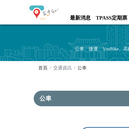
進入內容區塊
最新消息
TPASS定期票
:::
公車、捷運、YouBik
:::
首頁
交通資訊
公車
公車