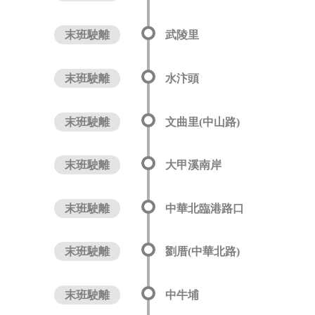
末班駛離
武陵里
末班駛離
水汴頭
末班駛離
文曲里(中山路)
末班駛離
大甲溪南岸
末班駛離
中華北臨港路口
末班駛離
劉厝(中華北路)
末班駛離
中牛埔