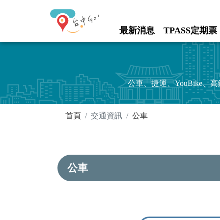
進入內容區塊
最新消息
TPASS定期票
:::
公車、捷運、YouBik
:::
首頁
交通資訊
公車
公車