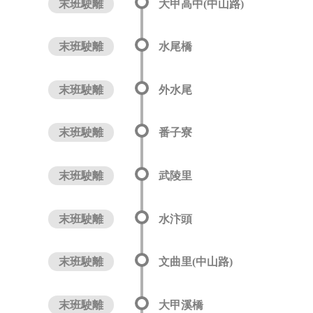
末班駛離
大甲高中(中山路)
末班駛離
水尾橋
末班駛離
外水尾
末班駛離
番子寮
末班駛離
武陵里
末班駛離
水汴頭
末班駛離
文曲里(中山路)
末班駛離
大甲溪橋