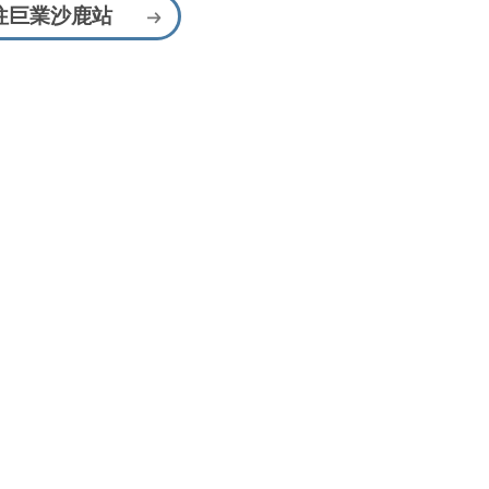
往巨業沙鹿站