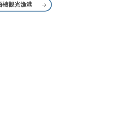
梧棲觀光漁港