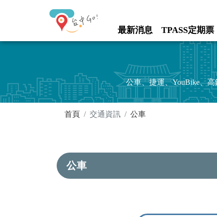
進入內容區塊
最新消息
TPASS定期票
:::
公車、捷運、YouBik
:::
首頁
交通資訊
公車
公車