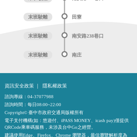
末班駛離
田寮
末班駛離
南安路238巷口
末班駛離
南庄
資訊安全政策
｜
隱私權政策
諮詢專線：04-37077988
諮詢時間：每日08:00~22:00
Copyright© 臺中市政府交通局版權所有
電子支付機構(如：悠遊付、iPASS MONEY、icash pay)僅提供
QRCode乘車碼服務，未涉及台中Go之經營。
建議使用Edge、Firefox、Chrome 瀏覽器，最佳瀏覽解析度為