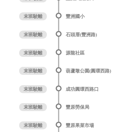
末班駛離
豐洲國小
末班駛離
石頭厝(豐洲路)
末班駛離
源龍社區
末班駛離
葫蘆墩公園(圓環西路)
末班駛離
成功圓環西路口
末班駛離
豐原勞保局
末班駛離
豐原果菜市場