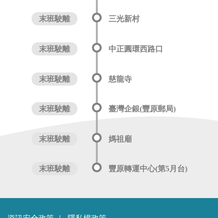
末班駛離
三光新村
末班駛離
中正圓環西路口
末班駛離
慈龍寺
末班駛離
臺灣企銀(豐原郵局)
末班駛離
媽祖廟
末班駛離
豐原轉運中心(第5月台)