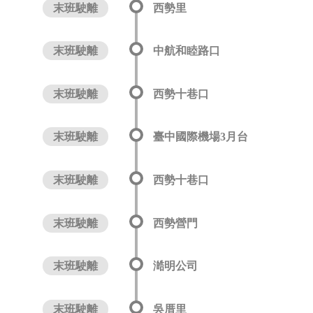
末班駛離
西勢里
末班駛離
中航和睦路口
末班駛離
西勢十巷口
末班駛離
臺中國際機場3月台
末班駛離
西勢十巷口
末班駛離
西勢營門
末班駛離
澔明公司
末班駛離
吳厝里