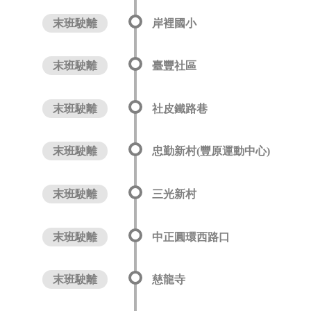
末班駛離
岸裡國小
末班駛離
臺豐社區
末班駛離
社皮鐵路巷
末班駛離
忠勤新村(豐原運動中心)
末班駛離
三光新村
末班駛離
中正圓環西路口
末班駛離
慈龍寺