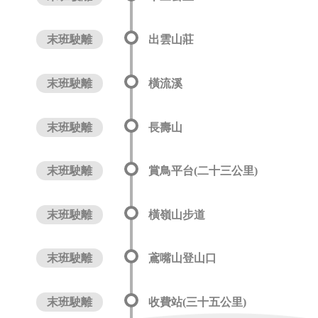
末班駛離
出雲山莊
末班駛離
橫流溪
末班駛離
長壽山
末班駛離
賞鳥平台(二十三公里)
末班駛離
橫嶺山步道
末班駛離
鳶嘴山登山口
末班駛離
收費站(三十五公里)