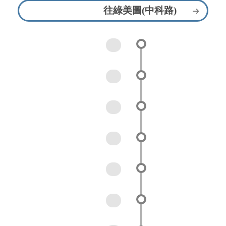
往綠美圖(中科路)