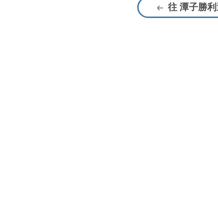
往 潭子勝