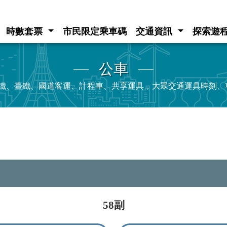
時數套票
市民限定乘車碼
交通資訊
探索遊
公車
e、高鐵、臺鐵、國道客運、計程車、共享運具，大眾交通運具時刻
58副