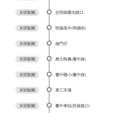
末班駛離
忠明南國光路口
末班駛離
明德高中(明德街)
末班駛離
南門仔
末班駛離
興大附農(臺中路)
末班駛離
臺中國小(臺中路)
末班駛離
第三市場
末班駛離
臺中車站(民族路口)