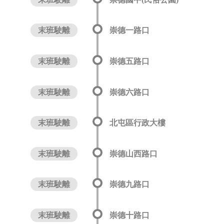
末班駛離
崇德一路口
末班駛離
崇德五路口
末班駛離
崇德六路口
末班駛離
北屯區行政大樓
末班駛離
崇德山西路口
末班駛離
崇德九路口
末班駛離
崇德十路口