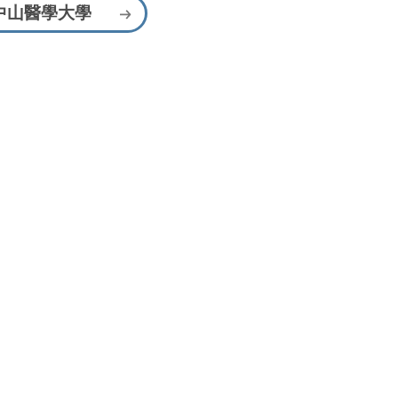
中山醫學大學