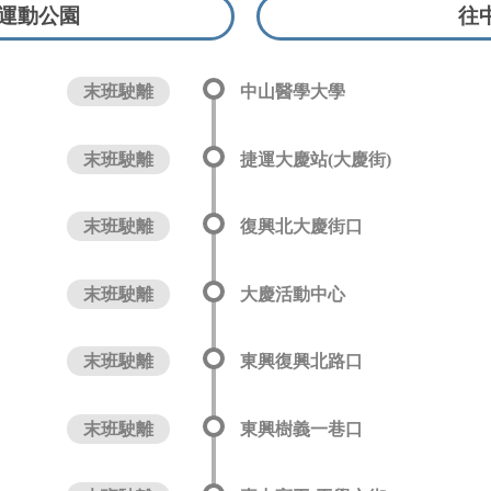
利運動公園
往
末班駛離
中山醫學大學
末班駛離
捷運大慶站(大慶街)
末班駛離
復興北大慶街口
末班駛離
大慶活動中心
末班駛離
東興復興北路口
末班駛離
東興樹義一巷口