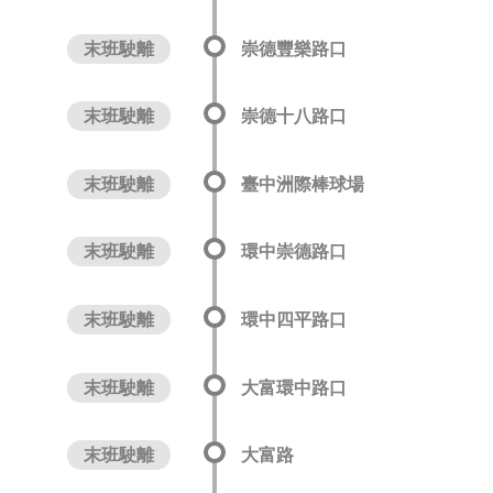
末班駛離
崇德豐樂路口
末班駛離
崇德十八路口
末班駛離
臺中洲際棒球場
末班駛離
環中崇德路口
末班駛離
環中四平路口
末班駛離
大富環中路口
末班駛離
大富路