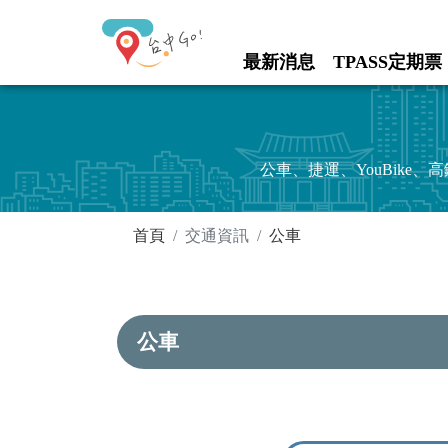
進入內容區塊
最新消息
TPASS定期票
:::
公車、捷運、YouBik
:::
首頁
交通資訊
公車
公車