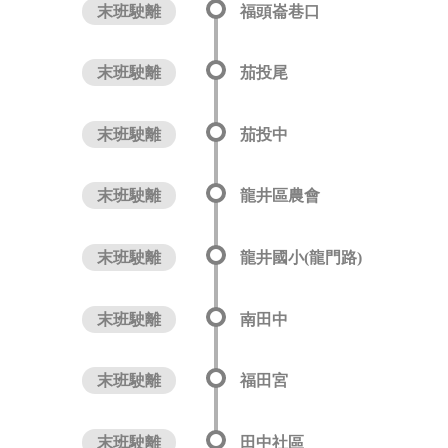
末班駛離
福頭崙巷口
末班駛離
茄投尾
末班駛離
茄投中
末班駛離
龍井區農會
末班駛離
龍井國小(龍門路)
末班駛離
南田中
末班駛離
福田宮
末班駛離
田中社區