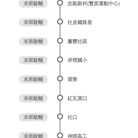
末班駛離
忠勤新村(豐原運動中心)
末班駛離
社皮鐵路巷
末班駛離
臺豐社區
末班駛離
岸裡國小
末班駛離
望寮
末班駛離
紅瓦厝口
末班駛離
社口
末班駛離
神岡高工