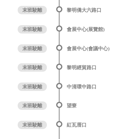
末班駛離
黎明僑大六路口
末班駛離
會展中心(展覽館)
末班駛離
會展中心(會議中心)
末班駛離
黎明經貿路口
末班駛離
中清環中路口
末班駛離
望寮
末班駛離
紅瓦厝口