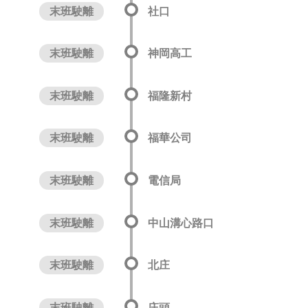
末班駛離
社口
末班駛離
神岡高工
末班駛離
福隆新村
末班駛離
福華公司
末班駛離
電信局
末班駛離
中山溝心路口
末班駛離
北庄
末班駛離
庄頭