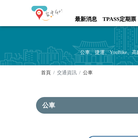
進入內容區塊
最新消息
TPASS定期票
:::
公車、捷運、YouBik
:::
首頁
交通資訊
公車
公車