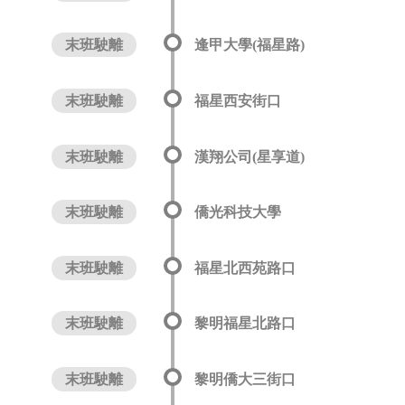
末班駛離
逢甲大學(福星路)
末班駛離
福星西安街口
末班駛離
漢翔公司(星享道)
末班駛離
僑光科技大學
末班駛離
福星北西苑路口
末班駛離
黎明福星北路口
末班駛離
黎明僑大三街口