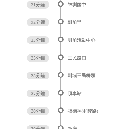
31分鐘
神圳國中
32分鐘
圳前里
33分鐘
圳前活動中心
35分鐘
三民路口
35分鐘
圳堵三民橋頭
37分鐘
頂車站
38分鐘
福德祠(和睦路)
39分鐘
新庄