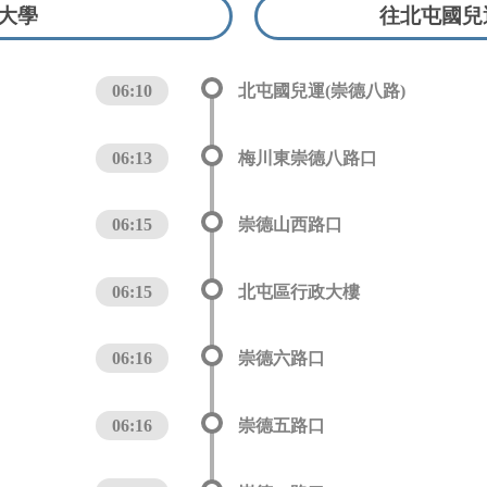
技大學
往北屯國兒
06:10
北屯國兒運(崇德八路)
06:13
梅川東崇德八路口
06:15
崇德山西路口
06:15
北屯區行政大樓
06:16
崇德六路口
06:16
崇德五路口