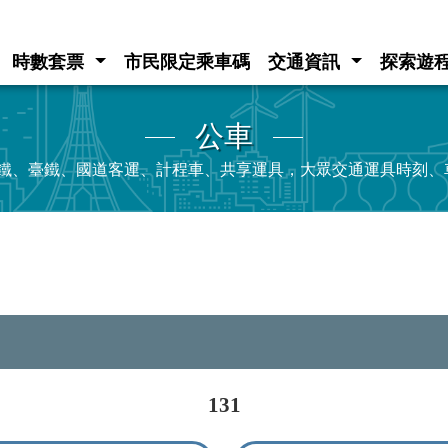
時數套票
市民限定乘車碼
交通資訊
探索遊
公車
e、高鐵、臺鐵、國道客運、計程車、共享運具，大眾交通運具時刻
131