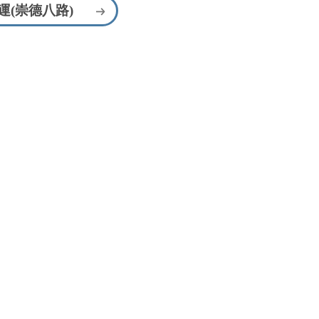
運(崇德八路)